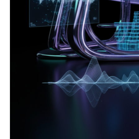
Datenverarbeitung finden Sie
in unserer
Datenschutzerklärung
.
© 2025
kunstundki.de
Suchen