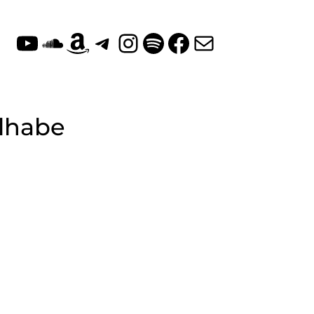
YouTube
SoundCloud
Amazon
Telegram
Instagram
Spotify
Facebook
E-Mail
ilhabe