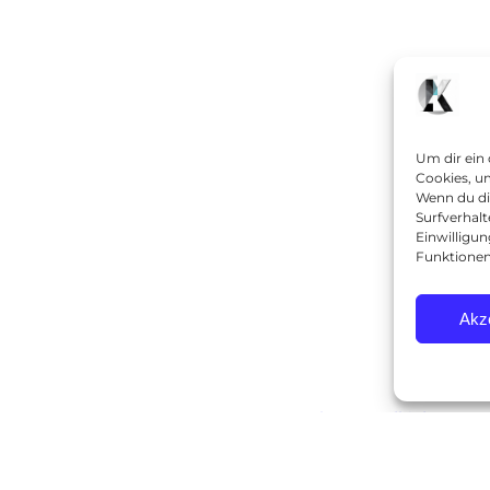
Um dir ein
Cookies, u
Wenn du di
Surfverhalt
Einwilligu
Funktionen
Akz
© 2025
kunstundki.de
Suche