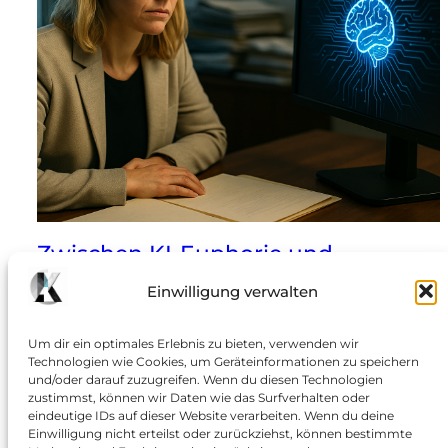
Zwischen KI-Euphorie und
Verwaltungsrealität
Einwilligung verwalten
Wie der Ruf nach digitaler Effizienz an maroden
Um dir ein optimales Erlebnis zu bieten, verwenden wir
Strukturen, Fachkräftemangel und ökologischen
Technologien wie Cookies, um Geräteinformationen zu speichern
Widersprüchen scheitert: „Die künstliche Intelligenz
und/oder darauf zuzugreifen. Wenn du diesen Technologien
wird die Papierberge in den Ämtern beseitigen und
zustimmst, können wir Daten wie das Surfverhalten oder
eindeutige IDs auf dieser Website verarbeiten. Wenn du deine
die Verwaltung effizienter machen“ – mit dieser Vision
Einwilligung nicht erteilst oder zurückziehst, können bestimmte
werben Politik und Industrie seit Monaten für den