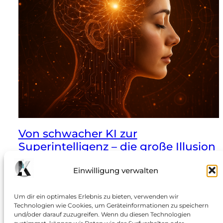
Von schwacher KI zur
Superintelligenz – die große Illusion
des Bewusstseins
Einwilligung verwalten
Über das Missverständnis, dass Rechenleistung zu
Verstehen führen könne: Drei Stufen künstlicher
Um dir ein optimales Erlebnis zu bieten, verwenden wir
Intelligenz Künstliche Intelligenz wird meist in drei
Technologien wie Cookies, um Geräteinformationen zu speichern
und/oder darauf zuzugreifen. Wenn du diesen Technologien
Entwicklungsstufen eingeteilt: schwache KI, starke KI