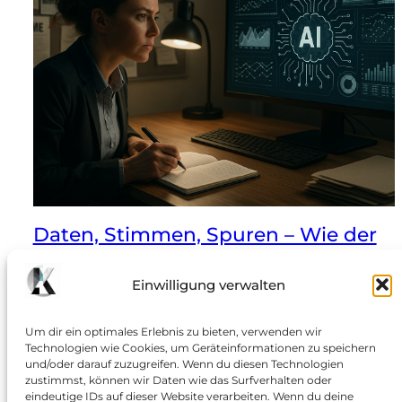
Daten, Stimmen, Spuren – Wie der
Einsatz von KI bei Vermisstenfällen
helfen könnte
Einwilligung verwalten
Wenn Maschinen Muster erkennen, während
Um dir ein optimales Erlebnis zu bieten, verwenden wir
Menschen entscheiden müssen – und was der Fall
Technologien wie Cookies, um Geräteinformationen zu speichern
Rebecca Reusch über Chancen und Risiken der
und/oder darauf zuzugreifen. Wenn du diesen Technologien
zustimmst, können wir Daten wie das Surfverhalten oder
Künstlichen Intelligenz lehrt: Aktuelle Entwicklungen
eindeutige IDs auf dieser Website verarbeiten. Wenn du deine