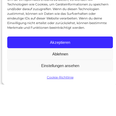
Technologien wie Cookies, um Geräteinformationen zu speichern
und/oder darauf zuzugreifen. Wenn du diesen Technologien
zustimmst, können wir Daten wie das Surfverhalten oder
eindeutige IDs auf dieser Website verarbeiten. Wenn du deine
Einwilligung nicht erteilst oder zurückziehst, können bestimmte
Merkmale und Funktionen beeinträchtigt werden.
Akzeptieren
Der gefährliche KI-Hype: Wer zu
Ablehnen
schnell fährt, riskiert den Crash
Einstellungen ansehen
Von Datenlecks bis Deepfakes – ohne speziell
Cookie-Richtlinie
geschulte Sicherheitsteams droht der Einsatz von KI
mehr Schaden als Nutzen zu bringen: Künstliche
Intelligenz ist längst zum Dauerthema geworden –
Politiker fordern sie, Unternehmen werben mit ihr,
und Verwaltungen wollen effizienter durch sie
werden. Doch der Wettlauf um den schnellsten