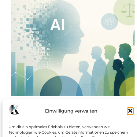
Die KI-Gegenbewegung
Einwilligung verwalten
Warum die Stimmung kippt und aus digitaler
Euphorie plötzlich gesellschaftliche Wut wird: Noch
Um dir ein optimales Erlebnis zu bieten, verwenden wir
Technologien wie Cookies, um Geräteinformationen zu speichern
vor wenigen Jahren galt Künstliche Intelligenz als