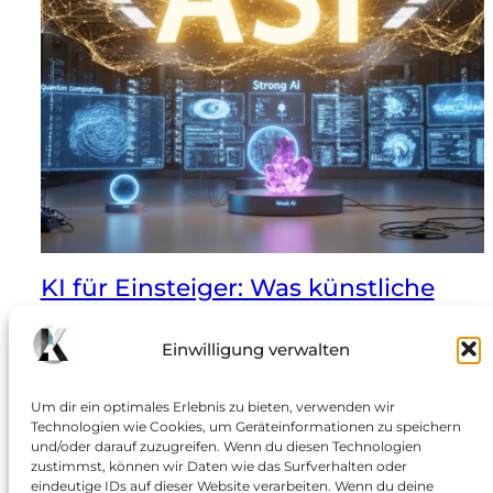
KI für Einsteiger: Was künstliche
Intelligenz wirklich ist – und was
nicht
Einwilligung verwalten
Hinter dem Hype: Ein kritischer Blick auf Algorithmen,
Um dir ein optimales Erlebnis zu bieten, verwenden wir
Mustererkennung und die Grenzen der Maschine: Im
Technologien wie Cookies, um Geräteinformationen zu speichern
öffentlichen Diskurs wird künstliche Intelligenz oft als
und/oder darauf zuzugreifen. Wenn du diesen Technologien
zustimmst, können wir Daten wie das Surfverhalten oder
eine allwissende, fast magische Entität dargestellt.
eindeutige IDs auf dieser Website verarbeiten. Wenn du deine