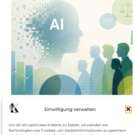
Die KI-Gegenbewegung
Einwilligung verwalten
Warum die Stimmung kippt und aus digitaler
Euphorie plötzlich gesellschaftliche Wut wird: Noch
Um dir ein optimales Erlebnis zu bieten, verwenden wir
Technologien wie Cookies, um Geräteinformationen zu speichern
vor wenigen Jahren galt Künstliche Intelligenz als