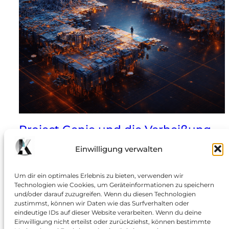
Project Genie und die Verheißung
vom „Holodeck“
Einwilligung verwalten
Googles Weltmodell-Demo zeigt, wie nah interaktive
Um dir ein optimales Erlebnis zu bieten, verwenden wir
KI-Simulationen sind – und warum das gesellschaftlich,
Technologien wie Cookies, um Geräteinformationen zu speichern
rechtlich und sicherheitlich kniffliger wird als bei Text-
und/oder darauf zuzugreifen. Wenn du diesen Technologien
KI: Als heise online Ende Januar berichtete, Google
zustimmst, können wir Daten wie das Surfverhalten oder
eindeutige IDs auf dieser Website verarbeiten. Wenn du deine
öffne mit „Project Genie“ ein experimentelles KI-
Einwilligung nicht erteilst oder zurückziehst, können bestimmte
Weltmodell für Anwender, klang das wie der nächste