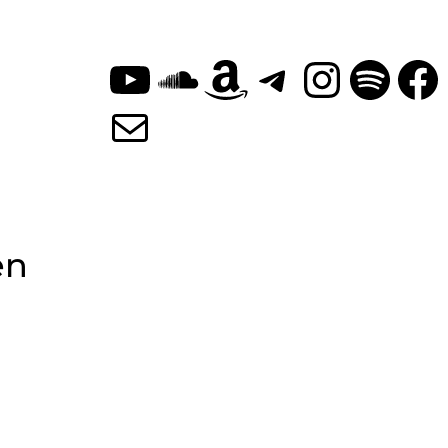
YouTube
SoundClou
Amazon
Telegra
Insta
Spot
F
E-Mail
en