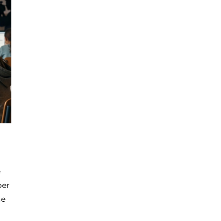
e
ber
ne