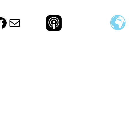
ud
ram
agram
otify
Facebook
E-Mail