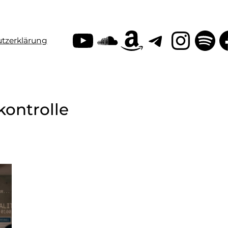
YouTube
SoundClo
Amazon
Teleg
Inst
Sp
tzerklärung
kontrolle