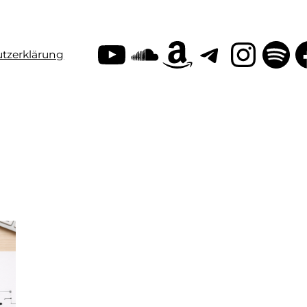
YouTube
SoundClo
Amazon
Teleg
Inst
Sp
tzerklärung