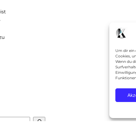
ist
e
zu
,
Um dir ein
Cookies, u
Wenn du di
Surfverhalt
Einwilligu
Funktionen
Akz