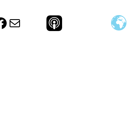
ud
ram
agram
otify
Facebook
E-Mail