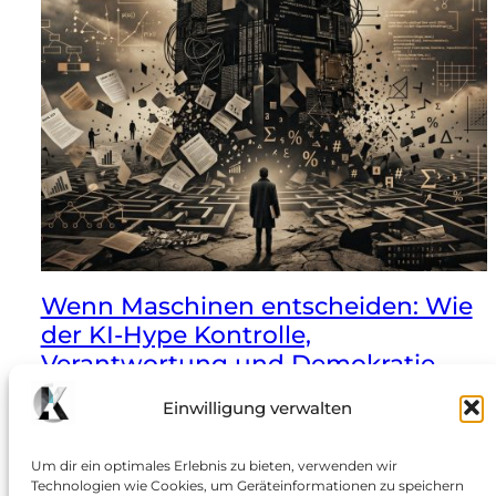
Wenn Maschinen entscheiden: Wie
der KI-Hype Kontrolle,
Verantwortung und Demokratie
gefährdet
Einwilligung verwalten
Die Wetterwarnung, die zu spät kommt: Die Zukunft
der künstlichen Intelligenz klingt in politischen Reden
Um dir ein optimales Erlebnis zu bieten, verwenden wir
Technologien wie Cookies, um Geräteinformationen zu speichern
und Marketingkampagnen oft wie ein technisches