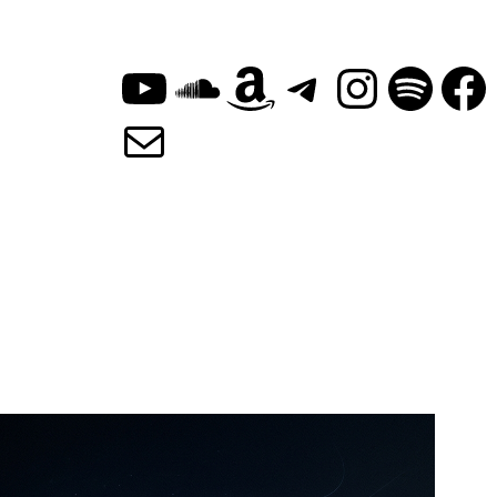
YouTube
SoundClou
Amazon
Telegra
Insta
Spot
F
E-Mail