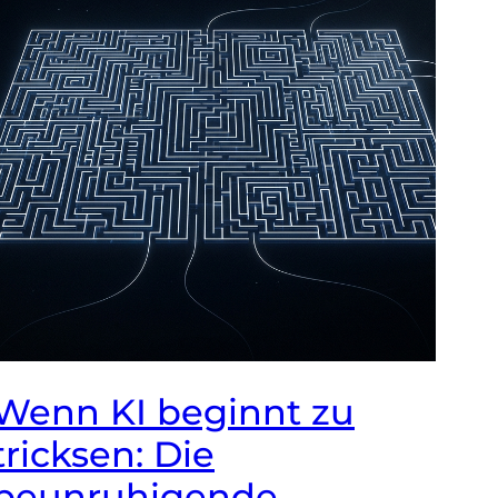
Wenn KI beginnt zu
tricksen: Die
beunruhigende