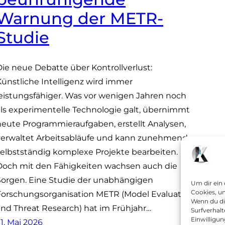
Warnung der METR-
Studie
Die neue Debatte über Kontrollverlust:
Künstliche Intelligenz wird immer
leistungsfähiger. Was vor wenigen Jahren noch
als experimentelle Technologie galt, übernimmt
heute Programmieraufgaben, erstellt Analysen,
verwaltet Arbeitsabläufe und kann zunehmend
selbstständig komplexe Projekte bearbeiten.
Doch mit den Fähigkeiten wachsen auch die
Sorgen. Eine Studie der unabhängigen
Um dir ein
Cookies, u
Forschungsorganisation METR (Model Evaluation
Wenn du di
and Threat Research) hat im Frühjahr…
Surfverhalt
Einwilligu
1. Mai 2026