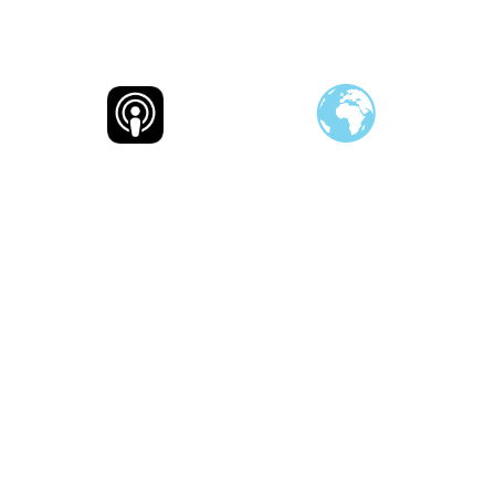
d
m
gram
ify
acebook