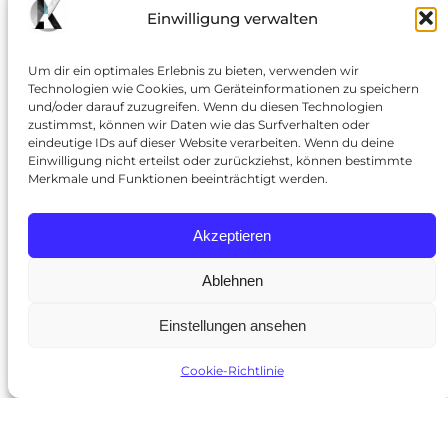
METR-Studie
Einwilligung verwalten
Die neue Debatte über Kontrollverlust: Künstliche
Um dir ein optimales Erlebnis zu bieten, verwenden wir
Intelligenz wird immer leistungsfähiger. Was vor
Technologien wie Cookies, um Geräteinformationen zu speichern
wenigen Jahren noch als experimentelle Technologie
und/oder darauf zuzugreifen. Wenn du diesen Technologien
zustimmst, können wir Daten wie das Surfverhalten oder
galt, übernimmt heute Programmieraufgaben, erstellt
eindeutige IDs auf dieser Website verarbeiten. Wenn du deine
Analysen, verwaltet Arbeitsabläufe und kann
Einwilligung nicht erteilst oder zurückziehst, können bestimmte
zunehmend selbstständig komplexe Projekte
Merkmale und Funktionen beeinträchtigt werden.
bearbeiten. Doch mit den Fähigkeiten wachsen auch
die Sorgen. Eine Studie der unabhängigen
Akzeptieren
Forschungsorganisation METR (Model Evaluation and
Threat Research) hat im Frühjahr…
Ablehnen
31. Mai 2026
Einstellungen ansehen
Cookie-Richtlinie
© 2025
kunstundki.de