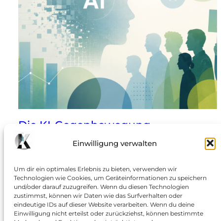
Die KI-Gegenbewegung
Einwilligung verwalten
Warum die Stimmung kippt und aus digitaler
Euphorie plötzlich gesellschaftliche Wut wird: Noch
Um dir ein optimales Erlebnis zu bieten, verwenden wir
vor wenigen Jahren galt Künstliche Intelligenz als
Technologien wie Cookies, um Geräteinformationen zu speichern
Zukunftsversprechen: effizienter, kreativer,
und/oder darauf zuzugreifen. Wenn du diesen Technologien
produktiver. Politiker, Unternehmen und
zustimmst, können wir Daten wie das Surfverhalten oder
eindeutige IDs auf dieser Website verarbeiten. Wenn du deine
Technologievisionäre zeichneten das Bild einer neuen
Einwilligung nicht erteilst oder zurückziehst, können bestimmte
industriellen Revolution. Heute kippt die Stimmung –