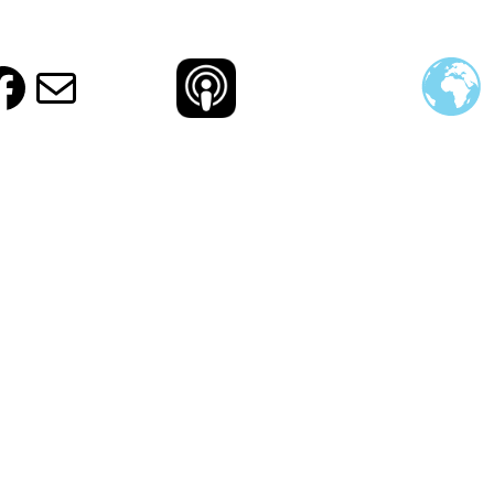
ud
ram
agram
otify
Facebook
E-Mail