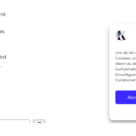
lt:
es
d
Um dir ein
ird
Cookies, u
Wenn du di
…
Surfverhalt
Einwilligu
Funktionen
Akz