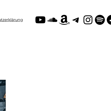
YouTube
SoundClo
Amazon
Teleg
Inst
Sp
tzerklärung