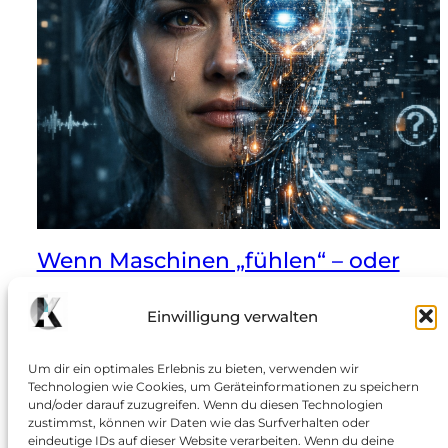
Wenn Maschinen „fühlen“ – oder
wir es nur glauben
Einwilligung verwalten
Zwischen Forschung, Marketing und philosophischer
Projektion: Emotionale KI-Signale: Die Schlagzeilen
Um dir ein optimales Erlebnis zu bieten, verwenden wir
klingen spektakulär: Künstliche Intelligenz zeige
Technologien wie Cookies, um Geräteinformationen zu speichern
„emotionale Signale“, entwickle „Angst“ oder sogar
und/oder darauf zuzugreifen. Wenn du diesen Technologien
zustimmst, können wir Daten wie das Surfverhalten oder
„Verzweiflung“. Was vor wenigen Jahren noch
eindeutige IDs auf dieser Website verarbeiten. Wenn du deine