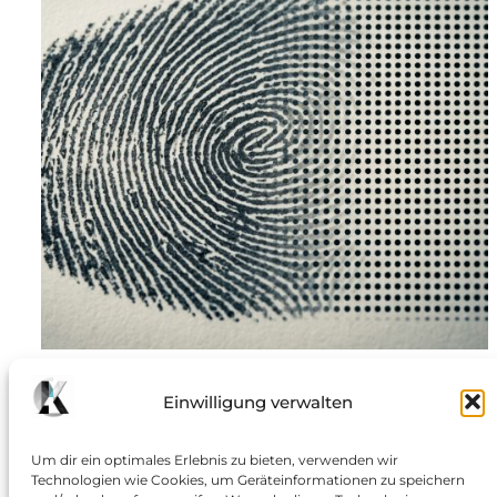
Der Mensch stört
Einwilligung verwalten
Wie Arbeitsverdichtung, Sparpolitik und KI-Euphorie
rechtsstaatliches Ermessen bedrohen: Ein Grundstück
Um dir ein optimales Erlebnis zu bieten, verwenden wir
Technologien wie Cookies, um Geräteinformationen zu speichern
am Ortsrand, unmittelbar an der Grenze zum