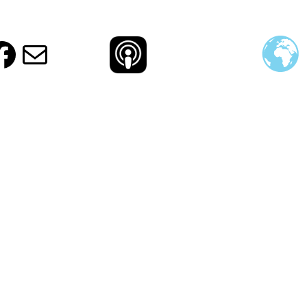
ud
ram
agram
otify
Facebook
E-Mail