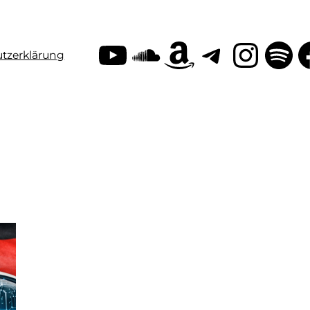
YouTube
SoundClo
Amazon
Teleg
Inst
Sp
tzerklärung