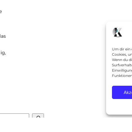
e
das
Um dir ein
ig,
Cookies, u
Wenn du di
Surfverhalt
Einwilligu
Funktionen
Akz