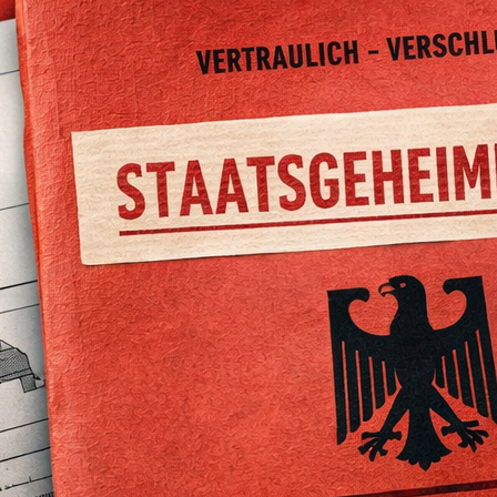
Monate später ein Schreiben, das selbst erfahre
sei nicht nur neu und prinzipiell patentfähig,
eingestuft
. Die Begründung war von ungewöh
die Technologie „die Verteidigungsfähigkeit 
beeinträchtigen“ und „unter Umständen soga
gefährden“.
Was zunächst wie eine sicherheitspolitische 
sich binnen weniger Wochen zu einem Lehrstüc
Institutionen auf den Einsatz künstlicher Intel
vorbereitet sind. Denn ebenso überraschend w
ihre Aufhebung:
Die Geheimhaltung wurde wied
der Erstellung seines Patentantrags eine KI 
Geheimschutz im Patentrecht