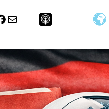
ud
ram
agram
otify
Facebook
E-Mail
 – und eine KI
ischen Innovation, Geheimschutz und Recht:
technische Idee beim Deutschen Patent- und
einer Routineprüfung. Stattdessen erhielt er