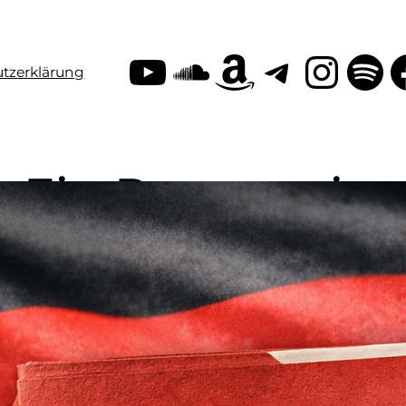
YouTube
SoundClo
Amazon
Teleg
Inst
Sp
tzerklärung
Ein Patent, ein
Staatsgeheimnis
Der Fall aus Deutschland offenbart Brüche zw
Als ein deutscher Erfinder im Jahr 2025 eine 
Markenamt (DPMA) einreichte, rechnete er mit 