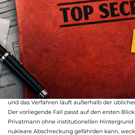
kaum bekanntes Instrumen
Dass Patente unter bestimmten Umständen ge
deutschen Recht vorgesehen. Das Patentgesetz
einzustufen, wenn ihre Veröffentlichung „eine
der Bundesrepublik Deutschland“ bedeuten wür
keineswegs neu. Seit Jahrzehnten existiert im
als
„Büro 99“
, die genau für diese Verfahren zu
Dort landen Patentanmeldungen, die als siche
Bereichen Rüstung, Kryptografie, Kerntechnik
Unterlagen werden nicht veröffentlicht, die Erf
und das Verfahren läuft außerhalb der übliche
Der vorliegende Fall passt auf den ersten Blick
Privatmann ohne institutionellen Hintergrund
nukleare Abschreckung gefährden kann, weckte