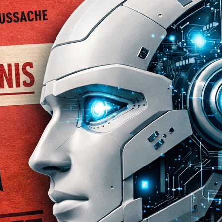
ne Patentrechtler irritierte: Seine Erfindung
 sondern werde zugleich
als Staatsgeheimnis
nlicher Schwere. In falschen Händen könne
der Bundesrepublik Deutschland
r die nukleare Abschreckung der NATO
Ausnahmeentscheidung wirkte, entwickelte
k darüber, wie schlecht staatliche
ligenz in sensiblen Rechtsbereichen
ie die Einstufung als Staatsgeheimnis war
er kassiert – weil der Antragsteller bei
genutzt hatte.
: ein etabliertes, aber