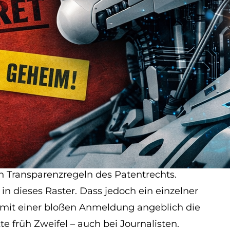
t
heim gehalten werden können, ist im
 erlaubt es, Erfindungen als geheim
n schweren Nachteil für die äußere Sicherheit
de. Solche Fälle sind selten, aber
 DPMA eine interne Stelle, informell bekannt
ständig ist.
rheitsrelevant gelten – etwa aus den
 oder militärische Kommunikation. Die
inder dürfen nicht über ihre Inhalte sprechen,
n Transparenzregeln des Patentrechts.
 in dieses Raster. Dass jedoch ein einzelner
 mit einer bloßen Anmeldung angeblich die
 früh Zweifel – auch bei Journalisten.