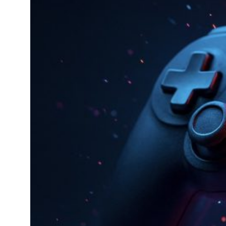
Gaming-
Branche
über
Transparenz
, Kreativität
und Macht
diskutiert
Ein Streit um KI-
Kennzeichnungen
entfacht eine Debatte über
Offenheit, Urheberrecht