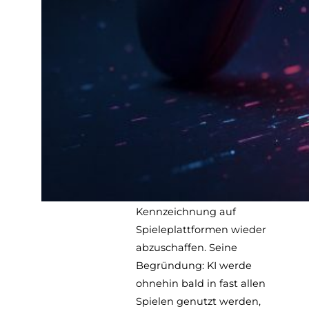
und Macht in der
Spieleindustrie:
Der Einsatz generativer KI in
der Spieleentwicklung sorgt
derzeit für intensive
Diskussionen. Ausgelöst
wurde die aktuelle Debatte
durch Epic-Games-Chef Tim
Sweeney, der öffentlich
forderte, die „Made with AI“-
Kennzeichnung auf
Spieleplattformen wieder
abzuschaffen. Seine
Begründung: KI werde
ohnehin bald in fast allen
Spielen genutzt werden,